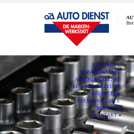
AU
Ihr
STARTSEITE
KFZ-WERKSTATT
ABSCHLEPPDIENST
EU-NEUFAHRZEUGE
KFZ PFLEGE
BREMSENSERVICE
ÜBER UNS
KONTAKT