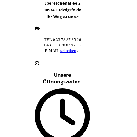
Ebereschenallee 2
14974 Ludwigsfelde
Ihr Weg zu uns
>
TEL
0 33 78.87 35 26
FAX
0 33 78.87 92 36
E-MAIL
schreiben
>
Unsere
Öffnungszeiten